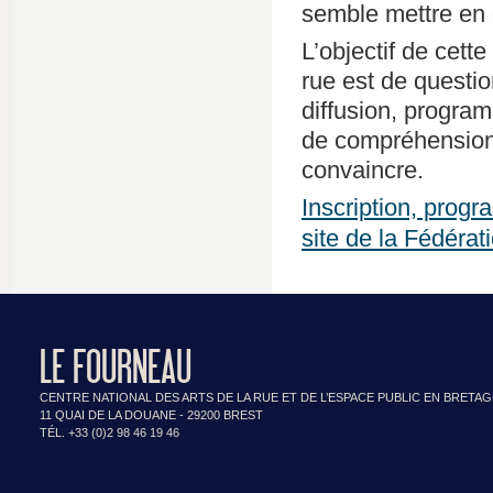
semble mettre en œ
L’objectif de cett
rue est de questio
diffusion, progra
de compréhension p
convaincre.
Inscription, progr
site de la Fédérat
LE FOURNEAU
CENTRE NATIONAL DES ARTS DE LA RUE ET DE L’ESPACE PUBLIC EN BRETA
11 QUAI DE LA DOUANE - 29200 BREST
TÉL. +33 (0)2 98 46 19 46