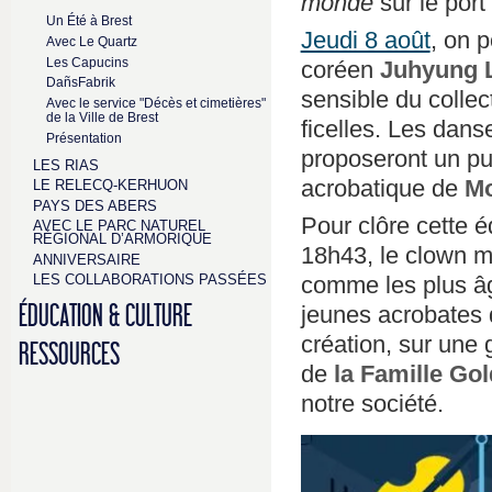
monde
sur le port 
Un Été à Brest
Jeudi 8 août
, on 
Avec Le Quartz
Les Capucins
coréen
Juhyung 
DañsFabrik
sensible du collec
Avec le service "Décès et cimetières"
de la Ville de Brest
ficelles. Les dan
Présentation
proposeront un pui
LES RIAS
acrobatique de
Mo
LE RELECQ-KERHUON
PAYS DES ABERS
Pour clôre cette 
AVEC LE PARC NATUREL
RÉGIONAL D’ARMORIQUE
18h43, le clown 
ANNIVERSAIRE
LES COLLABORATIONS PASSÉES
comme les plus âg
ÉDUCATION & CULTURE
jeunes acrobates
création, sur une
RESSOURCES
de
la Famille Gol
notre société.