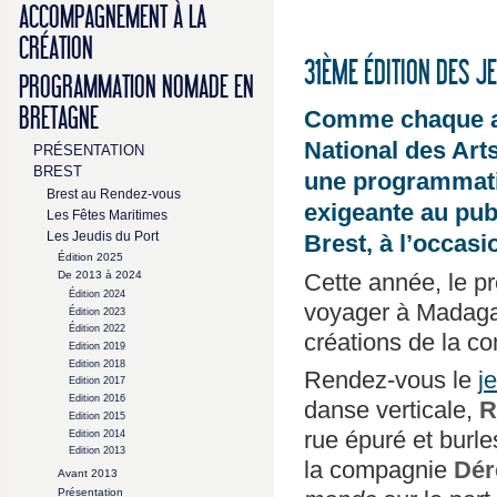
ACCOMPAGNEMENT À LA
CRÉATION
31ÈME ÉDITION DES J
PROGRAMMATION NOMADE EN
BRETAGNE
Comme chaque an
National des Art
PRÉSENTATION
BREST
une programmatio
Brest au Rendez-vous
exigeante au publ
Les Fêtes Maritimes
Les Jeudis du Port
Brest, à l’occasi
Édition 2025
Cette année, le p
De 2013 à 2024
Édition 2024
voyager à Madag
Édition 2023
Édition 2022
créations de la 
Edition 2019
Edition 2018
Rendez-vous le
j
Edition 2017
Edition 2016
danse verticale,
R
Edition 2015
rue épuré et burl
Edition 2014
Edition 2013
la compagnie
Dér
Avant 2013
Présentation