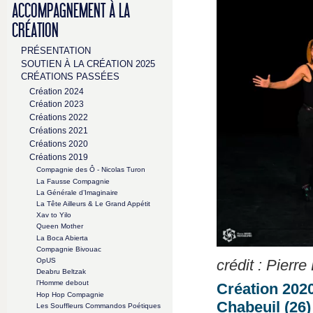
ACCOMPAGNEMENT À LA
CRÉATION
PRÉSENTATION
SOUTIEN À LA CRÉATION 2025
CRÉATIONS PASSÉES
Création 2024
Création 2023
Créations 2022
Créations 2021
Créations 2020
Créations 2019
Compagnie des Ô - Nicolas Turon
La Fausse Compagnie
La Générale d’Imaginaire
La Tête Ailleurs & Le Grand Appétit
Xav to Yilo
Queen Mother
La Boca Abierta
Compagnie Bivouac
OpUS
crédit : Pierre
Deabru Beltzak
l’Homme debout
Création 202
Hop Hop Compagnie
Chabeuil (26)
Les Souffleurs Commandos Poétiques