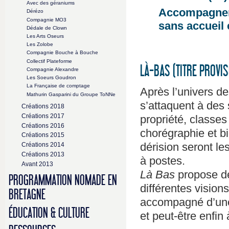
Avec des géraniums
Accompagneme
Dérézo
Compagnie MO3
sans accueil 
Dédale de Clown
Les Arts Oseurs
Les Zolobe
Compagnie Bouche à Bouche
Collectif Plateforme
LÀ-BAS (TITRE PROVIS
Compagnie Alexandre
Les Soeurs Goudron
La Française de comptage
Après l’univers d
Mathurin Gasparini du Groupe ToNNe
s’attaquent à des s
Créations 2018
Créations 2017
propriété, classe
Créations 2016
chorégraphie et b
Créations 2015
dérision seront le
Créations 2014
Créations 2013
à postes.
Avant 2013
Là Bas
propose de
PROGRAMMATION NOMADE EN
différentes vision
BRETAGNE
accompagné d’une 
ÉDUCATION & CULTURE
et peut-être enfi