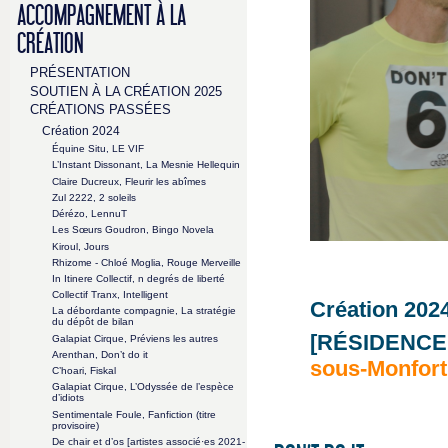
ACCOMPAGNEMENT À LA
CRÉATION
PRÉSENTATION
SOUTIEN À LA CRÉATION 2025
CRÉATIONS PASSÉES
Création 2024
Équine Situ, LE VIF
L’Instant Dissonant, La Mesnie Hellequin
Claire Ducreux, Fleurir les abîmes
Zul 2222, 2 soleils
Dérézo, LennuT
Les Sœurs Goudron, Bingo Novela
Kiroul, Jours
Rhizome - Chloé Moglia, Rouge Merveille
In Itinere Collectif, n degrés de liberté
Collectif Tranx, Intelligent
Création 2024
La débordante compagnie, La stratégie
du dépôt de bilan
[RÉSIDENCE
Galapiat Cirque, Préviens les autres
Arenthan, Don’t do it
sous-Monfort
C’hoari, Fiskal
Galapiat Cirque, L’Odyssée de l’espèce
d’idiots
Sentimentale Foule, Fanfiction (titre
provisoire)
De chair et d’os [artistes associé·es 2021-