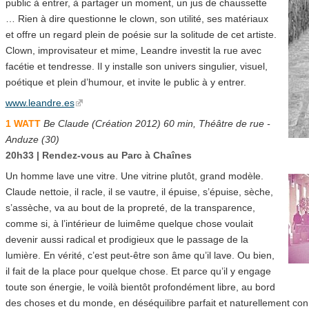
public à entrer, à partager un moment, un jus de chaussette
… Rien à dire questionne le clown, son utilité, ses matériaux
et offre un regard plein de poésie sur la solitude de cet artiste.
Clown, improvisateur et mime, Leandre investit la rue avec
facétie et tendresse. Il y installe son univers singulier, visuel,
poétique et plein d’humour, et invite le public à y entrer.
www.leandre.es
1 WATT
Be Claude (Création 2012) 60 min, Théâtre de rue -
Anduze (30)
20h33 | Rendez-vous au Parc à Chaînes
Un homme lave une vitre. Une vitrine plutôt, grand modèle.
Claude nettoie, il racle, il se vautre, il épuise, s’épuise, sèche,
s’assèche, va au bout de la propreté, de la transparence,
comme si, à l’intérieur de luimême quelque chose voulait
devenir aussi radical et prodigieux que le passage de la
lumière. En vérité, c’est peut-être son âme qu’il lave. Ou bien,
il fait de la place pour quelque chose. Et parce qu’il y engage
toute son énergie, le voilà bientôt profondément libre, au bord
des choses et du monde, en déséquilibre parfait et naturellement con