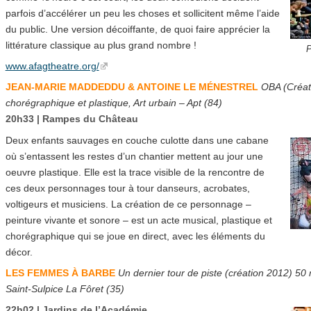
parfois d’accélérer un peu les choses et sollicitent même l’aide
du public. Une version décoiffante, de quoi faire apprécier la
littérature classique au plus grand nombre !
P
www.afagtheatre.org/
JEAN-MARIE MADDEDDU & ANTOINE LE MÉNESTREL
OBA (Créati
chorégraphique et plastique, Art urbain – Apt (84)
20h33 | Rampes du Château
Deux enfants sauvages en couche culotte dans une cabane
où s’entassent les restes d’un chantier mettent au jour une
oeuvre plastique. Elle est la trace visible de la rencontre de
ces deux personnages tour à tour danseurs, acrobates,
voltigeurs et musiciens. La création de ce personnage –
peinture vivante et sonore – est un acte musical, plastique et
chorégraphique qui se joue en direct, avec les éléments du
décor.
LES FEMMES À BARBE
Un dernier tour de piste (création 2012) 50
Saint-Sulpice La Fôret (35)
22h02 | Jardins de l’Académie