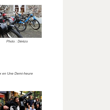
Photo : Dérézo
ux en Une Demi-heure