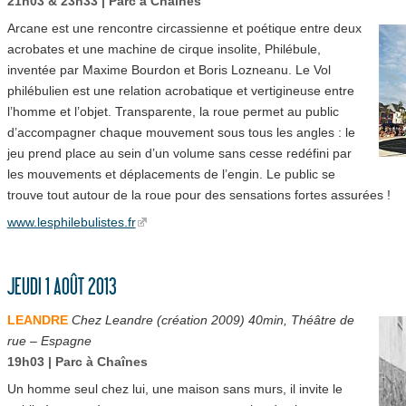
21h03 & 23h33 | Parc à Chaînes
Arcane est une rencontre circassienne et poétique entre deux
acrobates et une machine de cirque insolite, Philébule,
inventée par Maxime Bourdon et Boris Lozneanu. Le Vol
philébulien est une relation acrobatique et vertigineuse entre
l’homme et l’objet. Transparente, la roue permet au public
d’accompagner chaque mouvement sous tous les angles : le
jeu prend place au sein d’un volume sans cesse redéfini par
les mouvements et déplacements de l’engin. Le public se
trouve tout autour de la roue pour des sensations fortes assurées !
www.lesphilebulistes.fr
JEUDI 1 AOÛT 2013
LEANDRE
Chez Leandre (création 2009) 40min, Théâtre de
rue – Espagne
19h03 | Parc à Chaînes
Un homme seul chez lui, une maison sans murs, il invite le