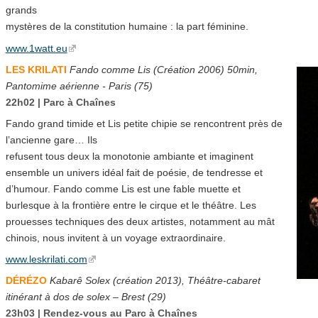
grands
mystères de la constitution humaine : la part féminine.
www.1watt.eu
LES KRILATI
Fando comme Lis (Création 2006) 50min,
Pantomime aérienne - Paris (75)
22h02 | Parc à Chaînes
Fando grand timide et Lis petite chipie se rencontrent près de
l’ancienne gare… Ils
refusent tous deux la monotonie ambiante et imaginent
ensemble un univers idéal fait de poésie, de tendresse et
d’humour. Fando comme Lis est une fable muette et
burlesque à la frontière entre le cirque et le théâtre. Les
prouesses techniques des deux artistes, notamment au mât
chinois, nous invitent à un voyage extraordinaire.
www.leskrilati.com
DÉRÉZO
Kabarê Solex (création 2013), Théâtre-cabaret
itinérant à dos de solex – Brest (29)
23h03 | Rendez-vous au Parc à Chaînes