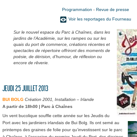
Programmation
-
Revue de presse
Voir les reportages du Fourneau
Sur le nouvel espace du Parc à Chaînes, dans les
jardins de l’Académie, sur les rampes ou sur les
quais du port de commerce, créations récentes et
spectacles de répertoire offriront des moments de
poésie, de dérision, d’humour, de réflexion ou
encore de rêverie.
JEUDI 25 JUILLET 2013
BUI BOLG
Création 2001, Installation – Irlande
A partir de 18h00 | Parc à Chaînes
Un vent bucolique souffle cette année sur les Jeudis du
Port avec les jardiniers irlandais de Bui Bolg. Ils ont semé au
printemps des graines de folie pour qu’investissent sur le parc
à Chaînes, à l’occasion du premier Jeudi du Port, des dizaines