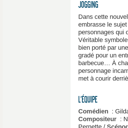
JOGGING
Dans cette nouvel
embrasse le sujet 
personnages qui o
Véritable symbole 
bien porté par un
gradé pour un ent
barbecue… À chaq
personnage incarné
met à courir derriè
L’ÉQUIPE
Comédien
: Gild
Compositeur
: N
Pernette /
Scéno