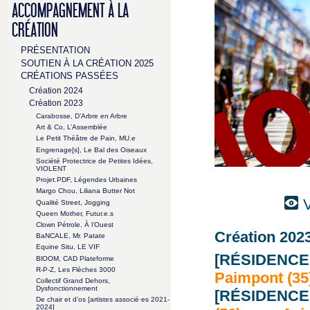
ACCOMPAGNEMENT À LA
CRÉATION
PRÉSENTATION
SOUTIEN À LA CRÉATION 2025
CRÉATIONS PASSÉES
Création 2024
Création 2023
Carabosse, D’Arbre en Arbre
Art & Co, L’Assemblée
Le Petit Théâtre de Pain, MU.e
Engrenage[s], Le Bal des Oiseaux
Société Protectrice de Petites Idées,
VIOLENT
Projet.PDF, Légendes Urbaines
Margo Chou, Liliana Butter Not
V
Qualité Street, Jogging
Queen Mother, Futur.e.s
Clown Pétrole, À l’Ouest
Création 2023
BaNCALE, Mr. Patate
Equine Situ, LE VIF
[RÉSIDENCE
BlOOM, CAD Plateforme
R-P-Z, Les Flèches 3000
Paimpont (35
Collectif Grand Dehors,
Dysfonctionnement
[RÉSIDENCE
De chair et d’os [artistes associé·es 2021-
2024]