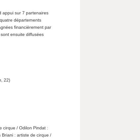
appui sur 7 partenaires
es quatre départements
agnées financièrement par
sont ensuite diffusées
n, 22)
e cirque / Odilon Pindat :
riani : artiste de cirque /