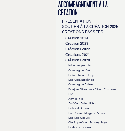
ACCOMPAGNEMENT À LA
CRÉATION
PRÉSENTATION
SOUTIEN À LA CRÉATION 2025
CRÉATIONS PASSÉES
Création 2024
Création 2023
Créations 2022
Créations 2021
Créations 2020
Ktha compagnie
Compagnie Kiaï
Entre chien et loup
Les Urbaindigènes
Compagnie Adhok
Bonjour Désordre - César Roynette
CIA
Xav To Yilo
Art&Co - Arthur Ribo
Collectif Random
Cie Raoui - Morgane Audoin
Les Arts Oseurs
Cie Superfluu - Johnny Seyx
Dédale de clown