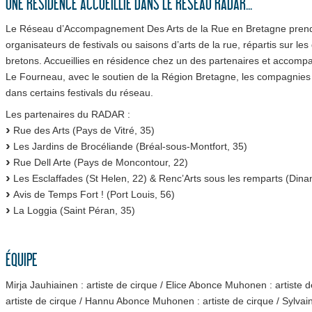
UNE RÉSIDENCE ACCUEILLIE DANS LE RÉSEAU RADAR...
Le Réseau d’Accompagnement Des Arts de la Rue en Bretagne prend 
organisateurs de festivals ou saisons d’arts de la rue, répartis sur l
bretons. Accueillies en résidence chez un des partenaires et accomp
Le Fourneau, avec le soutien de la Région Bretagne, les compagnies 
dans certains festivals du réseau.
Les partenaires du RADAR :
Rue des Arts (Pays de Vitré, 35)
Les Jardins de Brocéliande (Bréal-sous-Montfort, 35)
Rue Dell Arte (Pays de Moncontour, 22)
Les Esclaffades (St Helen, 22) & Renc’Arts sous les remparts (Dina
Avis de Temps Fort ! (Port Louis, 56)
La Loggia (Saint Péran, 35)
ÉQUIPE
Mirja Jauhiainen : artiste de cirque / Elice Abonce Muhonen : artiste d
artiste de cirque / Hannu Abonce Muhonen : artiste de cirque / Sylvain B