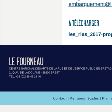
embarquement@l
A TÉLÉCHARGER
les_rias_2017-pr
LE FOURNEAU
CENTRE NATIONAL DES ARTS DE LA RUE ET DE L’ESPACE PUBLIC EN BRETA
11 QUAI DE LA DOUANE - 29200 BREST
TÉL. +33 (0)2 98 46 19 46
Contact
|
Mentions légales
|
Plan 