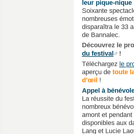
leur pique-nique 
Soixante spectacl
nombreuses émotio
disparaîtra le 33
de Bannalec.
Découvrez le pr
du festival
!
Téléchargez
le pr
aperçu de
toute 
d’œil
!
Appel à bénévol
La réussite du fes
nombreux bénévoles
amont et pendant l
disponibles aux da
Lang et Lucie Lao