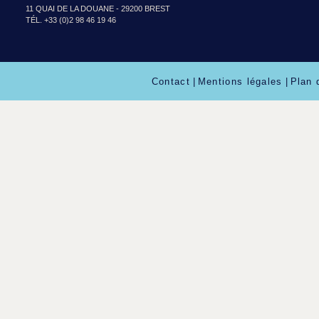
11 QUAI DE LA DOUANE - 29200 BREST
TÉL. +33 (0)2 98 46 19 46
Contact
|
Mentions légales
|
Plan 