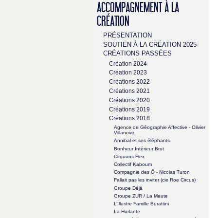
ACCOMPAGNEMENT À LA
CRÉATION
PRÉSENTATION
SOUTIEN À LA CRÉATION 2025
CRÉATIONS PASSÉES
Création 2024
Création 2023
Créations 2022
Créations 2021
Créations 2020
Créations 2019
Créations 2018
Agence de Géographie Affective - Olivier
Villanove
Annibal et ses éléphants
Bonheur Intérieur Brut
Cirquons Flex
Collectif Kaboum
Compagnie des Ô - Nicolas Turon
Fallait pas les inviter (cie Roe Circus)
Groupe Déjà
Groupe ZUR / La Meute
L’Illustre Famille Burattini
La Hurlante