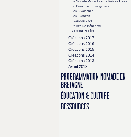
La Société Protectrice de Petites Idées
Le Paradoxe du singe savant
Les 3 Valoches
Les Fugaces
Passeurs d’Oz
Patrice De Bénédetti
Sergent Pépère
Créations 2017
Créations 2016
Créations 2015
Créations 2014
Créations 2013
Avant 2013
PROGRAMMATION NOMADE EN
BRETAGNE
ÉDUCATION & CULTURE
RESSOURCES