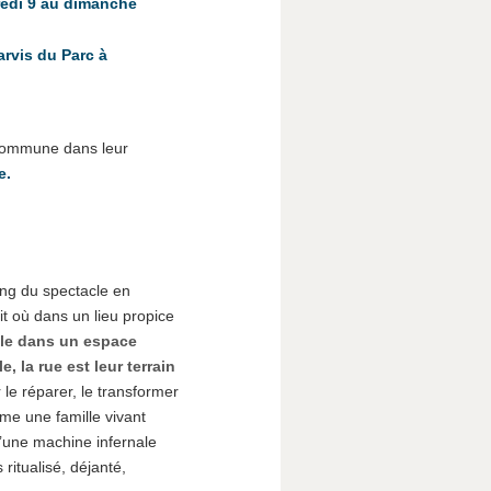
edi 9 au dimanche
rvis du Parc à
 commune dans leur
e.
ong du spectacle en
it où dans un lieu propice
le dans un espace
e, la rue est leur terrain
le réparer, le transformer
mme une famille vivant
’une machine infernale
 ritualisé, déjanté,