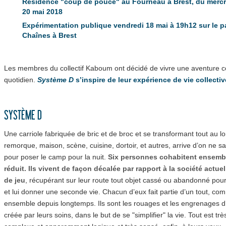
Résidence "coup de pouce" au Fourneau à Brest, du mercr
20 mai 2018
Expérimentation publique vendredi 18 mai à 19h12 sur le pa
Chaînes à Brest
Les membres du collectif Kaboum ont décidé de vivre une aventure
quotidien.
Système D
s’inspire de leur expérience de vie collectiv
SYSTÈME D
Une carriole fabriquée de bric et de broc et se transformant tout au l
remorque, maison, scène, cuisine, dortoir, et autres, arrive d’on ne sa
pour poser le camp pour la nuit.
Six personnes cohabitent ensemb
réduit. Ils vivent de façon décalée par rapport à la société actuell
de jeu
, récupérant sur leur route tout objet cassé ou abandonné pour 
et lui donner une seconde vie. Chacun d’eux fait partie d’un tout, co
ensemble depuis longtemps. Ils sont les rouages et les engrenages d
créée par leurs soins, dans le but de se "simplifier" la vie. Tout est très