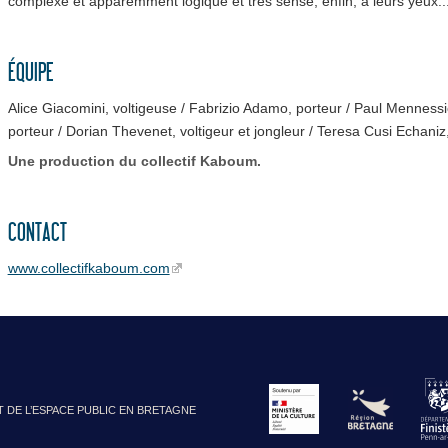
complexe et apparemment logique et très sensé, enfin, à leurs yeux..
ÉQUIPE
Alice Giacomini, voltigeuse / Fabrizio Adamo, porteur / Paul Mennessie
porteur / Dorian Thevenet, voltigeur et jongleur / Teresa Cusi Echaniz,
Une production du collectif Kaboum.
CONTACT
www.collectifkaboum.com
T DE L’ESPACE PUBLIC EN BRETAGNE