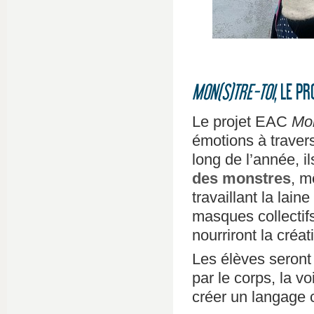
MON(S)TRE-TOI
, LE P
Le projet EAC
Mon
émotions à traver
long de l’année, i
des monstres
, m
travaillant la lain
masques collectif
nourriront la créa
Les élèves seront
par le corps, la v
créer un langage