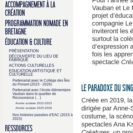
Pour l’année s
ACCOMPAGNEMENT À LA
Vauban et Le 
CRÉATION
projet d’éducat
PROGRAMMATION NOMADE EN
compagnie Le 
inviteront les 
BRETAGNE
surtout la colè
ÉDUCATION & CULTURE
d’expression ar
PRÉSENTATION
fois les appre
DÉCOUVERTE DU LIEU DE
FABRIQUE
spectacle
Cré
ACTIONS CULTURELLES
EDUCATION ARTISTIQUE ET
CULTURELLE
Partenariat avec le Collège des Îles
du Ponant (2023 - 2026)
LE PARADOXE DU SIN
Partenariat avec l’école élémentaire
Vauban dans le quartier de
Recouvrance (…)
Créée en 2019, l
Année scolaire 2022-2023
dirigée par Anne-S
Année scolaire 2025-2026
costume, la scénog
Nos histoires passées d’EAC (2015 à
2023)
spectacles Ana Kr
RESSOURCES
Créatures
, un pro