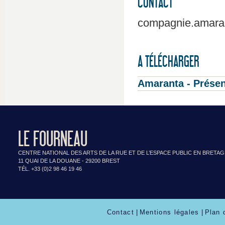
CONTACT
compagnie.amara
A TÉLÉCHARGER
Amaranta - Présen
LE FOURNEAU
CENTRE NATIONAL DES ARTS DE LA RUE ET DE L’ESPACE PUBLIC EN BRETA
11 QUAI DE LA DOUANE - 29200 BREST
TÉL. +33 (0)2 98 46 19 46
Contact
|
Mentions légales
|
Plan 