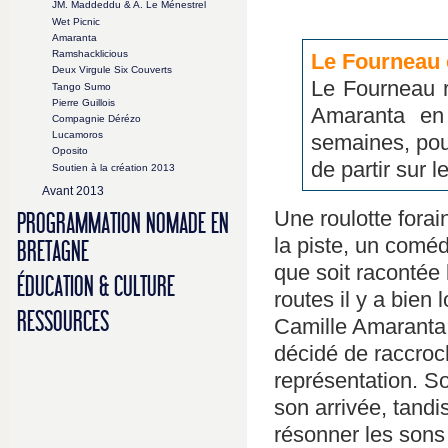
JM. Maddeddu & A. Le Ménestrel
Wet Picnic
Amaranta
Ramshacklicious
Le Fourneau 
Deux Virgule Six Couverts
Le Fourneau r
Tango Sumo
Pierre Guillois
Amaranta en 
Compagnie Dérézo
Lucamoros
semaines, pou
Oposito
de partir sur l
Soutien à la création 2013
Avant 2013
Une roulotte forai
PROGRAMMATION NOMADE EN
la piste, un coméd
BRETAGNE
que soit racontée l
ÉDUCATION & CULTURE
routes il y a bien 
RESSOURCES
Camille Amaranta, 
décidé de raccroc
représentation. Son
son arrivée, tandis
résonner les sons