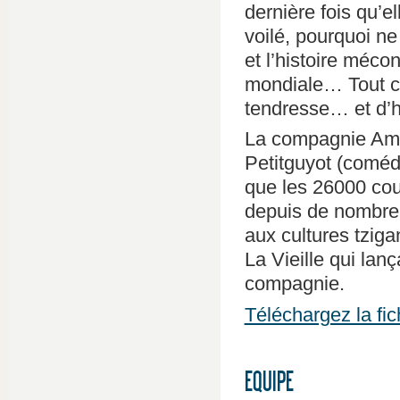
dernière fois qu’e
voilé, pourquoi ne
et l’histoire méc
mondiale… Tout ce
tendresse… et d’h
La compagnie Amar
Petitguyot (comé
que les 26000 couv
depuis de nombreu
aux cultures tziga
La Vieille qui lan
compagnie.
Téléchargez la fic
EQUIPE