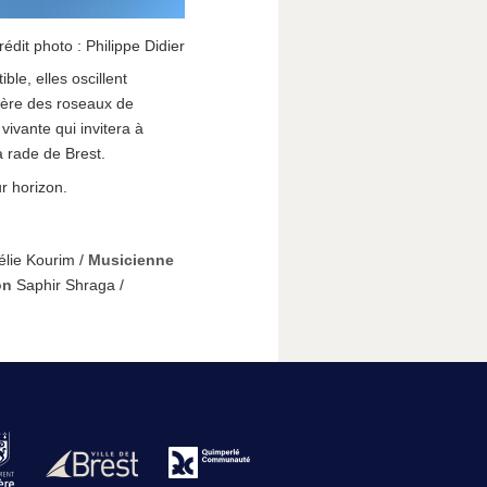
rédit photo : Philippe Didier
ble, elles oscillent
nière des roseaux de
 vivante qui invitera à
a rade de Brest.
r horizon.
lie Kourim /
Musicienne
on
Saphir Shraga /