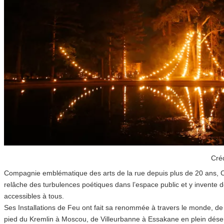
Cré
Compagnie emblématique des arts de la rue depuis plus de 20 ans, 
relâche des turbulences poétiques dans l’espace public et y invente 
accessibles à tous.
Ses Installations de Feu ont fait sa renommée à travers le monde, de
pied du Kremlin à Moscou, de Villeurbanne à Essakane en plein déser