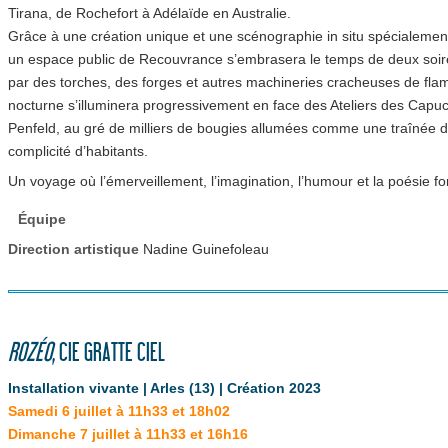
Tirana, de Rochefort à Adélaïde en Australie.
Grâce à une création unique et une scénographie in situ spécialement c
un espace public de Recouvrance s’embrasera le temps de deux soiré
par des torches, des forges et autres machineries cracheuses de fl
nocturne s’illuminera progressivement en face des Ateliers des Capuc
Penfeld, au gré de milliers de bougies allumées comme une traînée 
complicité d’habitants.
Un voyage où l’émerveillement, l’imagination, l’humour et la poésie font
Équipe
Direction artistique
Nadine Guinefoleau
ROZÉO
, CIE GRATTE CIEL
Installation vivante | Arles (13) | Création 2023
Samedi 6 juillet à 11h33 et 18h02
Dimanche 7 juillet à 11h33 et 16h16