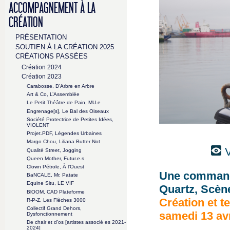
ACCOMPAGNEMENT À LA
CRÉATION
PRÉSENTATION
SOUTIEN À LA CRÉATION 2025
CRÉATIONS PASSÉES
Création 2024
Création 2023
Carabosse, D’Arbre en Arbre
Art & Co, L’Assemblée
Le Petit Théâtre de Pain, MU.e
Engrenage[s], Le Bal des Oiseaux
Société Protectrice de Petites Idées,
VIOLENT
Projet.PDF, Légendes Urbaines
Margo Chou, Liliana Butter Not
V
Qualité Street, Jogging
Queen Mother, Futur.e.s
Clown Pétrole, À l’Ouest
Une command
BaNCALE, Mr. Patate
Equine Situ, LE VIF
Quartz, Scène
BlOOM, CAD Plateforme
Création et te
R-P-Z, Les Flèches 3000
Collectif Grand Dehors,
samedi 13 avr
Dysfonctionnement
De chair et d’os [artistes associé·es 2021-
2024]