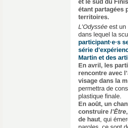
et le sud du Fini
étant partagées 
territoires.
L’Odyssée
est un 
dans lequel la scu
participant·e·s 
série d’expérien
Martin et des ar
En avril, les par
rencontre avec l’
visage dans la m
permettra de const
plastique finale.
En août, un chant
construire
l’Être
de haut
, qui émer
paroles, ce sont d