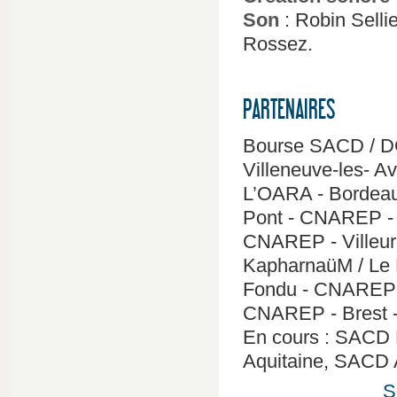
Son
: Robin Sellie
Rossez.
PARTENAIRES
Bourse SACD / DGC
Villeneuve-les- Av
L’OARA - Bordeaux 
Pont - CNAREP - L
CNAREP - Villeur
KapharnaüM / Le 
Fondu - CNAREP -
CNAREP - Brest - 
En cours : SACD
Aquitaine, SACD 
S