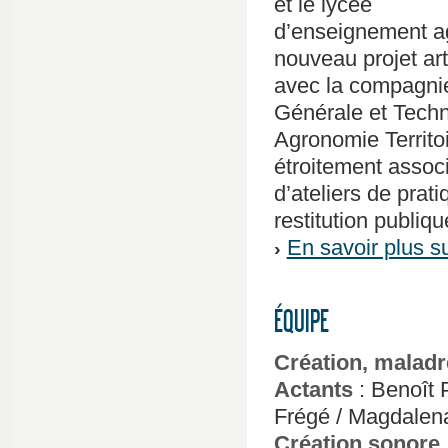
et le lycée
d’enseignement a
nouveau projet art
avec la compagnie
Générale et Techn
Agronomie Territo
étroitement associ
d’ateliers de prat
restitution publiqu
En savoir plus su
ÉQUIPE
Création, maladr
Actants
: Benoît 
Frégé / Magdalena
Création sonore