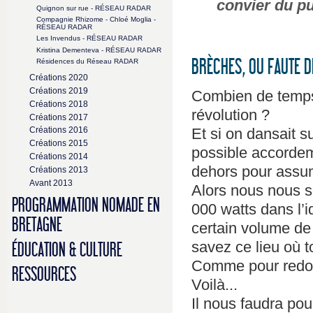
convier du pu
Quignon sur rue - RÉSEAU RADAR
Compagnie Rhizome - Chloé Moglia -
RÉSEAU RADAR
Les Invendus - RÉSEAU RADAR
Kristina Dementeva - RÉSEAU RADAR
BRÈCHES, OU FAUTE D
Résidences du Réseau RADAR
Créations 2020
Créations 2019
Combien de temps 
Créations 2018
révolution ?
Créations 2017
Et si on dansait s
Créations 2016
Créations 2015
possible accordem
Créations 2014
dehors pour assum
Créations 2013
Avant 2013
Alors nous nous
PROGRAMMATION NOMADE EN
000 watts dans l’i
BRETAGNE
certain volume de 
savez ce lieu où t
ÉDUCATION & CULTURE
Comme pour redon
RESSOURCES
Voilà...
Il nous faudra pou