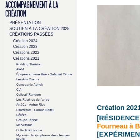
ACCOMPAGNEMENT À LA
CRÉATION
PRÉSENTATION
SOUTIEN À LA CRÉATION 2025
CRÉATIONS PASSÉES
Création 2024
Création 2023
Créations 2022
Créations 2021
Pudding Théâtre
AlixM
Épopée en rɵue libre - Galapiat Cirque
Les Arts Oseurs
Compagnie Adhok
CIA
Collectif Random
Les Rustines de l’ange
Art&Co - Arthur Ribo
Création 2021 
L’immédiat - Camille Boitel
Dérézo
[RÉSIDENCE
Groupe ToNNe
Fourneau à B
Merversible
Collectif Protocole
[EXPÉRIMEN
Mycélium, la symphonie des chauves
souris