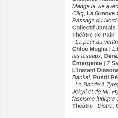
Mange la vie avec
Clliq
,
La Groove 
Passage du Nord
Collectif Jamais 
Théâtre de Pain
|
La peur au ventr
Chloé Moglia
|
Li
les oiseaux
,
Déré
Émergente
|
7 S
L’instant Disson
Bankal
,
Puéril Pé
|
La Bande à Tyre
Jekyll et de Mr. H
fascisme ludique 
Théâtre
|
Distro
,