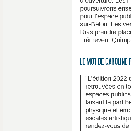
d’ouverture. Les m
poursuivrons ense
pour l’espace pub
sur-Bélon. Les ven
Rias prendra pla
Trémeven, Quimpe
LE MOT DE CAROLINE 
"L’édition 2022 
retrouvées en to
espaces publics
faisant la part b
physique et émo
escales artistiq
rendez-vous de s