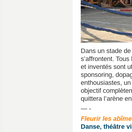
Dans un stade de s
s’affrontent. Tou
et inventés sont ut
sponsoring, dopag
enthousiastes, un 
objectif complèten
quittera l’arène e
— -
Fleurir les abîm
Danse, théâtre v