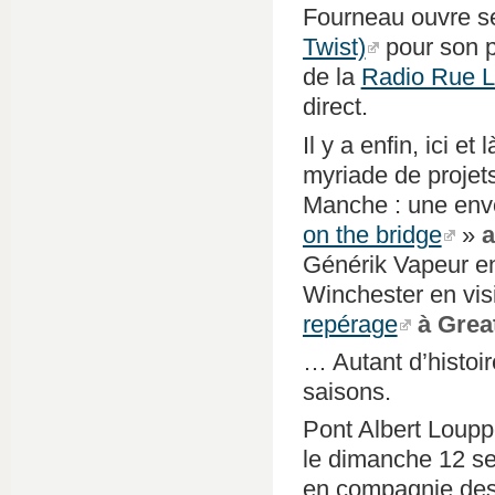
Fourneau ouvre ses
Twist)
pour son pr
de la
Radio Rue Li
direct.
Il y a enfin, ici et 
myriade de projet
Manche : une env
on the bridge
»
a
Générik Vapeur en 
Winchester en vis
repérage
à Grea
… Autant d’histoire
saisons.
Pont Albert Loup
le dimanche 12 s
en compagnie des 