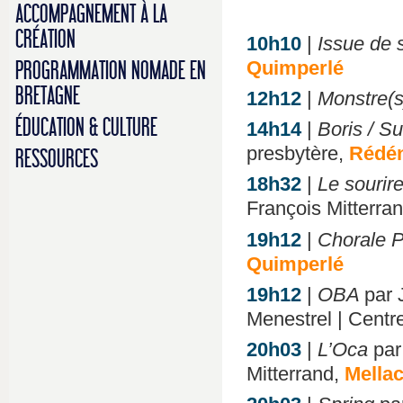
ACCOMPAGNEMENT À LA
CRÉATION
10h10
|
Issue de 
Quimperlé
PROGRAMMATION NOMADE EN
BRETAGNE
12h12
|
Monstre(s
ÉDUCATION & CULTURE
14h14
|
Boris / S
presbytère,
Rédé
RESSOURCES
18h32
|
Le sourir
François Mitterra
19h12
|
Chorale P
Quimperlé
19h12
|
OBA
par 
Menestrel | Cent
20h03
|
L’Oca
par
Mitterrand,
Mella