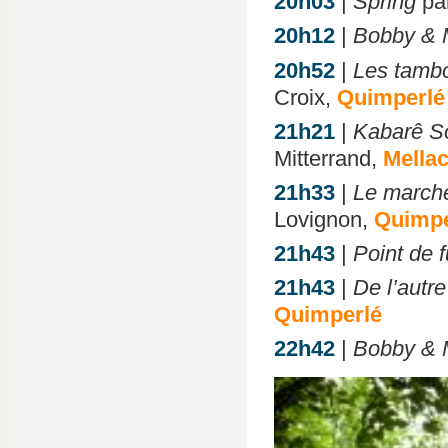
20h03
|
Spring
pa
20h12
|
Bobby & 
20h52
|
Les tambo
Croix,
Quimperlé
21h21
|
Kabarê S
Mitterrand,
Mella
21h33
|
Le marché
Lovignon,
Quimpe
21h43
|
Point de f
21h43
|
De l’autre
Quimperlé
22h42
|
Bobby & 