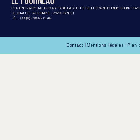
LE FOURNEAU
CENTRE NATIONAL DES ARTS DE LA RUE ET DE L’ESPACE PUBLIC EN BRETA
11 QUAI DE LA DOUANE - 29200 BREST
TÉL. +33 (0)2 98 46 19 46
Contact
|
Mentions légales
|
Plan 