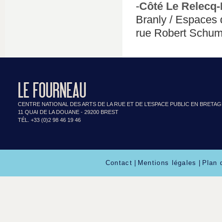
-
Côté Le Relecq
Branly / Espaces 
rue Robert Schum
LE FOURNEAU
CENTRE NATIONAL DES ARTS DE LA RUE ET DE L’ESPACE PUBLIC EN BRETA
11 QUAI DE LA DOUANE - 29200 BREST
TÉL. +33 (0)2 98 46 19 46
Contact
|
Mentions légales
|
Plan 