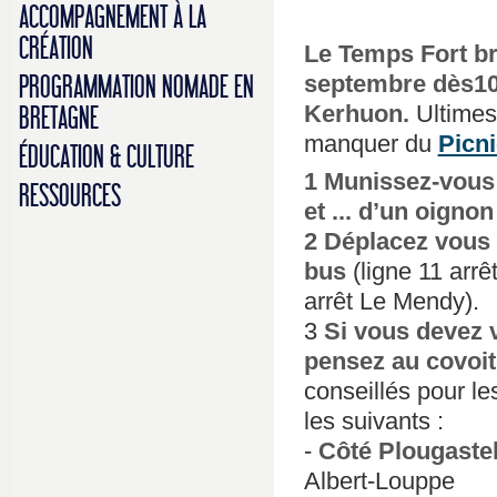
ACCOMPAGNEMENT À LA
CRÉATION
Le Temps Fort br
septembre dès10H
PROGRAMMATION NOMADE EN
Kerhuon.
Ultimes 
BRETAGNE
manquer du
Picni
ÉDUCATION & CULTURE
1 Munissez-vous 
RESSOURCES
et ... d’un oignon 
2 Déplacez vous 
bus
(ligne 11 arr
arrêt Le Mendy).
3
Si vous devez v
pensez au covoi
conseillés pour le
les suivants :
-
Côté Plougaste
Albert-Louppe