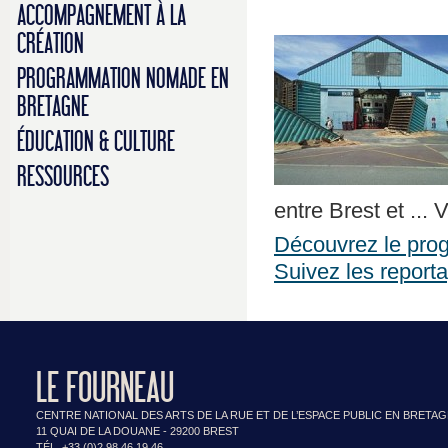
ACCOMPAGNEMENT À LA
CRÉATION
PROGRAMMATION NOMADE EN
BRETAGNE
ÉDUCATION & CULTURE
RESSOURCES
entre Brest et ... 
Découvrez le prog
Suivez les report
LE FOURNEAU
CENTRE NATIONAL DES ARTS DE LA RUE ET DE L’ESPACE PUBLIC EN BRETA
11 QUAI DE LA DOUANE - 29200 BREST
TÉL. +33 (0)2 98 46 19 46