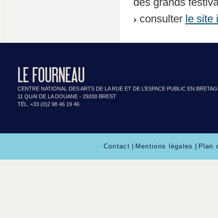
des grands festiva
consulter
le site
LE FOURNEAU
CENTRE NATIONAL DES ARTS DE LA RUE ET DE L’ESPACE PUBLIC EN BRETA
11 QUAI DE LA DOUANE - 29200 BREST
TÉL. +33 (0)2 98 46 19 46
Contact
|
Mentions légales
|
Plan 