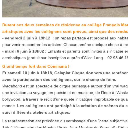
Durant ces deux semaines de résidence au collège François Mana
artistiques avec les collégiens sont prévus, ainsi que des rende
- vendredi 2 juin à 19h12
: un repas partagé est proposé aux habita
pour venir rencontrer les artistes. Chacun amène quelque chose à m
- mardi 6 juin à 18h02
: Enfants et parents sont invités à s’initiatier 
acrobatiques (gratuit sur inscription auprès d’Alice Lang – 02 98 46 1
Grand temps fort dans Commana !
Et samedi 10 juin à 18h18, Galapiat Cirque donnera une représe
avec la participation des collégiens, sur le champ de foire.
Wagabond
est un spectacle de cirque burlesque autour d’un vrai wa
une invitation au voyage, en poésie et en musique, de l’Inde à l’Alas
bollywood, à travers le récit d’une quête initiatique improbable de q
monde.
Les collégiens ont participé à la création de scènes du 
suivi différents ateliers artistiques.
La représentation est précédée du vernissage d’une "carte subjectiv
15h à l’écomusée des Monts d’Arrée (aux Moulins de Kerouat) d’où p