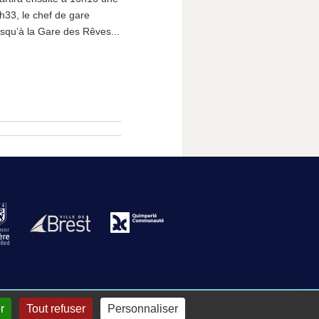
33, le chef de gare
squ’à la Gare des Rêves...
r
Tout refuser
Personnaliser
nnecter