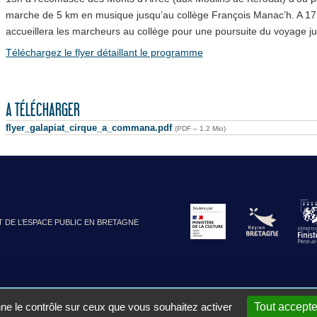
marche de 5 km en musique jusqu’au collège François Manac’h. A 17h
accueillera les marcheurs au collège pour une poursuite du voyage ju
Téléchargez le flyer détaillant le programme
A TÉLÉCHARGER
flyer_galapiat_cirque_a_commana.pdf
(
PDF – 1.2 Mio
)
T DE L’ESPACE PUBLIC EN BRETAGNE
nne le contrôle sur ceux que vous souhaitez activer
Tout accepte
t
|
Mentions légales
|
Plan du site
|
Site réalisé avec SPIP
|
Se co