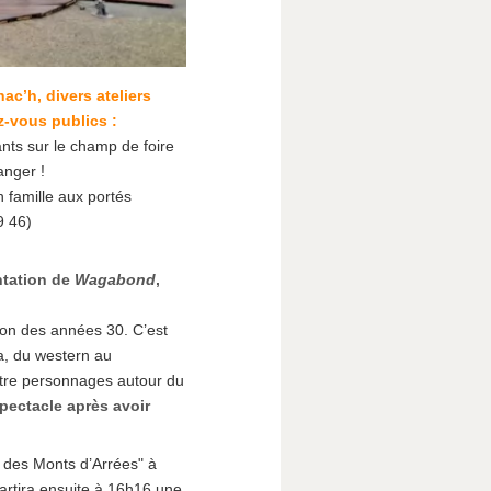
c’h, divers ateliers
z-vous publics :
nts sur le champ de foire
anger !
en famille aux portés
9 46)
ntation de
Wagabond
,
gon des années 30. C’est
ka, du western au
uatre personnages autour du
spectacle après avoir
e des Monts d’Arrées" à
artira ensuite à 16h16 une