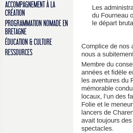
ACCOMPAGNEMENT À LA
Les administr
CRÉATION
du Fourneau o
PROGRAMMATION NOMADE EN
le départ brut
BRETAGNE
ÉDUCATION & CULTURE
Complice de nos 
RESSOURCES
nous a subitement
Membre du consei
années et fidèle 
les aventures du F
mémorable conduc
locaux, l’un des f
Folie et le meneu
lancers de Charent
avait toujours de
spectacles.