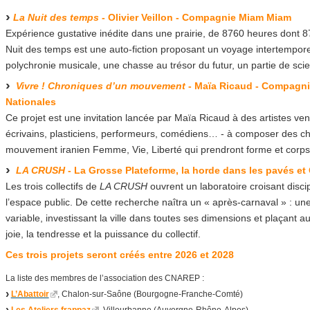
La Nuit des temps
- Olivier Veillon - Compagnie Miam Miam
Expérience gustative inédite dans une prairie, de 8760 heures dont 8
Nuit des temps est une auto-fiction proposant un voyage intertemporel 
polychronie musicale, une chasse au trésor du futur, un partie de sc
Vivre ! Chroniques d’un mouvement
- Maïa Ricaud - Compagn
Nationales
Ce projet est une invitation lancée par Maïa Ricaud à des artistes ven
écrivains, plasticiens, performeurs, comédiens… - à composer des ch
mouvement iranien Femme, Vie, Liberté qui prendront forme et corps 
LA CRUSH
- La Grosse Plateforme, la horde dans les pavés 
Les trois collectifs de
LA CRUSH
ouvrent un laboratoire croisant disci
l’espace public. De cette recherche naîtra un « après-carnaval » : u
variable, investissant la ville dans toutes ses dimensions et plaçant a
joie, la tendresse et la puissance du collectif.
Ces trois projets seront créés entre 2026 et 2028
La liste des membres de l’association des CNAREP :
L’Abattoir
, Chalon-sur-Saône (Bourgogne-Franche-Comté)