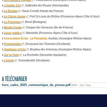
Les Ateliers frappaz
, Villeurbanne (Auvergne-Rhône-Alpes)
L’Atelier 231
, Sotteville-lès-Rouen (Normandie)
Le Boulon
, Vieux-Condé (Hauts-de-France)
Le Citron Jaune
, Port St-Louis du Rhône (Provence-Alpes-Côte d’Azur)
Le Fourneau
, Brest (Bretagne)
Moulin Fondu
, Garges-lès-Gonesse (Ile-de-France)
Lieux publics
, Marseille (Provence-Alpes-Côte d’Azur)
Association Éclat - Le Parapluie
, Aurillac (Auvergne-Rhône-Alpes)
Pronomades
, Encausse-les-Thermes (Occitanie)
Quelques p’Arts
, Boulieu-lès-Annonay (Auvergne-Rhône-Alpes)
Sur le Pont
, La Rochelle (Nouvelle-Aquitaine)
L’Usine
, Tournefeuille (Occitanie)
A TÉLÉCHARGER
hors_cadre_2025_communique_de_presse.pdf
(
PDF – 211.7 kio
)