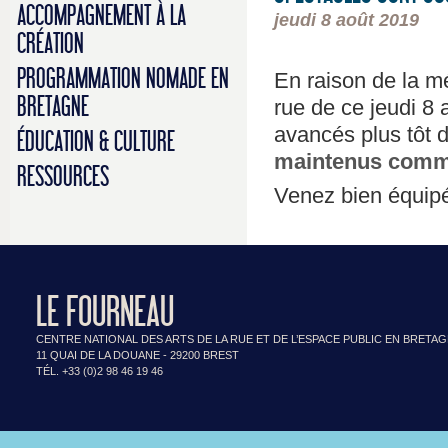
ACCOMPAGNEMENT À LA
jeudi 8 août 2019
CRÉATION
PROGRAMMATION NOMADE EN
En raison de la mé
BRETAGNE
rue de ce jeudi 8 
avancés plus tôt 
ÉDUCATION & CULTURE
maintenus comme
RESSOURCES
Venez bien équipé
LE FOURNEAU
CENTRE NATIONAL DES ARTS DE LA RUE ET DE L’ESPACE PUBLIC EN BRETA
11 QUAI DE LA DOUANE - 29200 BREST
TÉL. +33 (0)2 98 46 19 46