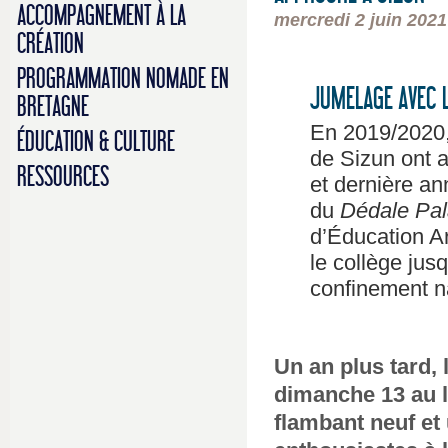
ACCOMPAGNEMENT À LA
mercredi 2 juin 2021
CRÉATION
PROGRAMMATION NOMADE EN
JUMELAGE AVEC L
BRETAGNE
En 2019/2020, 
ÉDUCATION & CULTURE
de Sizun ont 
RESSOURCES
et dernière an
du
Dédale Pa
d’Éducation Ar
le collège ju
confinement na
Un an plus tard, 
dimanche 13 au l
flambant neuf et