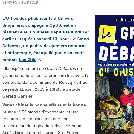
vendredi 5 avril 2019
L’Office des phabricants d’Univers
Singuliers, compagnie OpUS, est en
résidence au Fourneau depuis le lundi 1er
avril et jusqu’au samedi 13, pour
Le Grand
Débarras
, un petit vide-greniers nocturne
et pittoresque, écarquillé par le collectif
rennais
Les Œils
.
Elle expérimentera
Le Grand Débarras
en
grandeur nature pour la première fois avec la
complicité de la commune du Relecq-Kerhuon
ce
jeudi 11 avril 2019 à 19h33 au stade
Gérard Garnier
!
Venez chiner la bonne affaire et la bonne
humeur !
50 stands d’exposants, et une
restauration sur place assurée par
l’association de rugby du Relecq-Kerhuon !
Accès libre et gratuit, durée : 3h. Parking