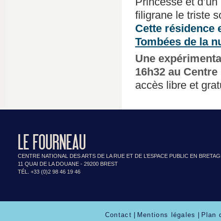
Princesse et d’un
filigrane le trist
Cette résidence 
Tombées de la nu
Une expérimentati
16h32 au Centre 
accès libre et gratu
LE FOURNEAU
CENTRE NATIONAL DES ARTS DE LA RUE ET DE L’ESPACE PUBLIC EN BRETA
11 QUAI DE LA DOUANE - 29200 BREST
TÉL. +33 (0)2 98 46 19 46
Contact
|
Mentions légales
|
Plan 