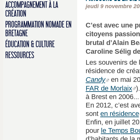
ACCOMPAGNEMENT À LA
jeudi 9 novembre 2
CRÉATION
PROGRAMMATION NOMADE EN
C’est avec une p
BRETAGNE
citoyens passion
brutal d’Alain Be
ÉDUCATION & CULTURE
Caroline Sélig d
RESSOURCES
Les souvenirs de l
résidence de créa
Candy
en mai 2
FAR de Morlaix
)
à Brest en 2006...
En 2012, c’est a
sont
en résidence
Enfin, en juillet 
pour
le Temps Bo
d’habitants de la 