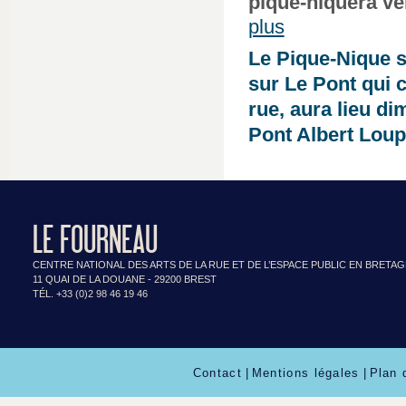
pique-niquera ve
plus
Le Pique-Nique s
sur Le Pont qui c
rue, aura lieu d
Pont Albert Loup
LE FOURNEAU
CENTRE NATIONAL DES ARTS DE LA RUE ET DE L’ESPACE PUBLIC EN BRETA
11 QUAI DE LA DOUANE - 29200 BREST
TÉL. +33 (0)2 98 46 19 46
Contact
|
Mentions légales
|
Plan 