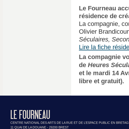
Le Fourneau accu
résidence de cré
La compagnie, com
Olivier Brandicour
Séculaires, Sec
Lire la fiche résid
La compagnie vou
de
Heures Sécul
et le mardi 14 Av
libre et gratuit).
LE FOURNEAU
CENTRE NATIONAL DES ARTS DE LA RUE ET DE L’ESPACE PUBLIC EN BRETA
11 QUAI DE LA DOUANE - 29200 BREST