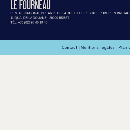
LE FOURNEAU
CENTRE NATIONAL DES ARTS DE LA RUE ET DE L’ESPACE PUBLIC EN BRETA
11 QUAI DE LA DOUANE - 29200 BREST
TÉL. +33 (0)2 98 46 19 46
Contact
|
Mentions légales
|
Plan 