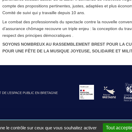
compte des propositions pertinentes, justes, adaptées et plus écono
Comité de suivi qui y travaille depuis 10 ans.
Le combat des professionnels du spectacle contre la nouvelle conven
d’assurance chômage recouvre un triple enjeu : la conception du travail
respect des principes démocratiques .
SOYONS NOMBREUX AU RASSEMBLEMENT BREST POUR LA CULTU
POUR UNE FÊTE DE LA MUSIQUE JOYEUSE, SOLIDAIRE ET MILI
T DE L’ESPACE PUBLIC EN BRETAGNE
nne le contrôle sur ceux que vous souhaitez activer
Tout accepte
t
|
Mentions légales
|
Plan du site
|
Site réalisé avec SPIP
|
Se co