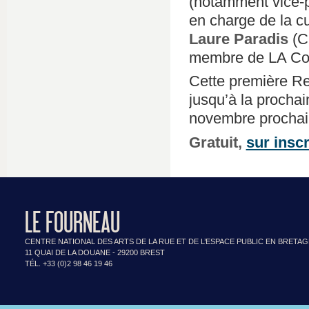
(notamment vice-p
en charge de la cu
Laure Paradis
(Ch
membre de LA Coal
Cette première Re
jusqu’à la prochai
novembre prochai
Gratuit,
sur inscr
LE FOURNEAU
CENTRE NATIONAL DES ARTS DE LA RUE ET DE L’ESPACE PUBLIC EN BRETA
11 QUAI DE LA DOUANE - 29200 BREST
TÉL. +33 (0)2 98 46 19 46