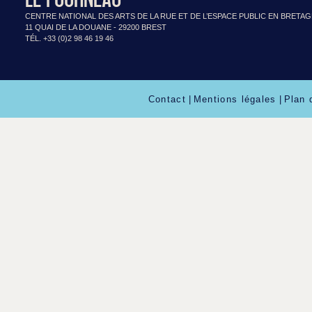
CENTRE NATIONAL DES ARTS DE LA RUE ET DE L’ESPACE PUBLIC EN BRETA
11 QUAI DE LA DOUANE - 29200 BREST
TÉL. +33 (0)2 98 46 19 46
Contact
|
Mentions légales
|
Plan 