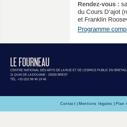
Rendez-vous :
sa
du Cours D’ajot (
et Franklin Roosev
Programme comple
LE FOURNEAU
CENTRE NATIONAL DES ARTS DE LA RUE ET DE L’ESPACE PUBLIC EN BRETA
11 QUAI DE LA DOUANE - 29200 BREST
TÉL. +33 (0)2 98 46 19 46
Contact
|
Mentions légales
|
Plan 