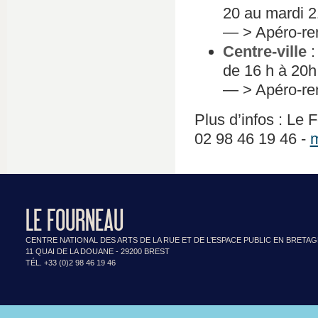
20 au mardi 2
— > Apéro-renc
Centre-ville
de 16 h à 20h 
— > Apéro-renc
Plus d’infos : L
02 98 46 19 46 -
m
LE FOURNEAU
CENTRE NATIONAL DES ARTS DE LA RUE ET DE L’ESPACE PUBLIC EN BRETA
11 QUAI DE LA DOUANE - 29200 BREST
TÉL. +33 (0)2 98 46 19 46