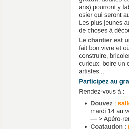
ans) pourront y f
osier qui seront 
Les plus jeunes a
de choses à découv
Le chantier est u
fait bon vivre et o
construire, bricol
curieux, boire un 
artistes...
Participez au gra
Rendez-vous à :
Douvez
:
sall
mardi 14 au v
— > Apéro-renc
Coataudon
: