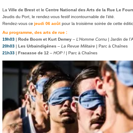
La
Ville de Brest
et le
Centre National des Arts de la Rue Le Fou
Jeudis du Port, le rendez-vous festif incontournable de l’été.
Rendez-vous ce
jeudi 06 août
pour la troisième soirée de cette éditi
Au programme, des arts de rue :
19h03
|
Rode Boom et Kurt Demey
–
L’Homme Cornu
| Jardin de l
20h03
|
Les Urbaindigènes
–
La Revue Militaire
| Parc à Chaînes
21h33
|
Fracasse de 12
–
HOP !
| Parc à Chaînes