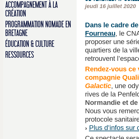
ACCOMPAGNEMENT À LA
jeudi 16 juillet 2020
CRÉATION
PROGRAMMATION NOMADE EN
Dans le cadre d
BRETAGNE
Fourneau
, le CN
proposer une séri
ÉDUCATION & CULTURE
quartiers de la vill
RESSOURCES
retrouvent l’espac
Rendez-vous ce v
compagnie Qualité
Galactic
, une ody
rives de la Penfel
Normandie et de 
Nous vous remerci
protocole sanitai
Plus d’infos sur 
Ce spectacle sera 