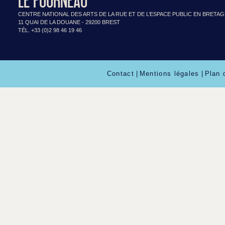
LE FOURNEAU
CENTRE NATIONAL DES ARTS DE LA RUE ET DE L’ESPACE PUBLIC EN BRETA
11 QUAI DE LA DOUANE - 29200 BREST
TÉL. +33 (0)2 98 46 19 46
Contact
|
Mentions légales
|
Plan 