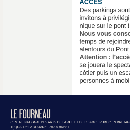
ACCES
Des parkings sont
invitons à privilé
nique sur le pont !
Nous vous consei
temps de rejoindre
alentours du Pont
Attention : l’acc
se jouera le spec
côtier puis un esc
personnes à mobili
LE FOURNEAU
CENTRE NATIONAL DES ARTS DE LA RUE ET DE L’ESPACE PUBLIC EN BRETA
11 QUAI DE LA DOUANE - 29200 BREST