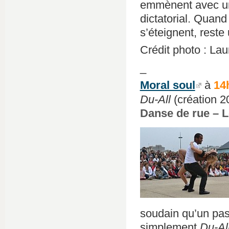
emmènent avec un
dictatorial. Quand
s’éteignent, reste 
Crédit photo : La
_
Moral soul
à
14
Du-All
(création 2
Danse de rue – L
soudain qu’un passa
simplement
Du-Al