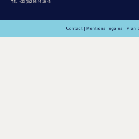
TÉL. +33 (0)2 98 46 19 46
Contact
|
Mentions légales
|
Plan 