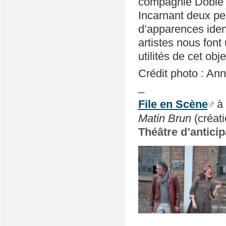
compagnie Doble 
Incarnant deux p
d’apparences ident
artistes nous font
utilités de cet obj
Crédit photo : An
_
File en Scène
à
Matin Brun
(créat
Théâtre d’anticip