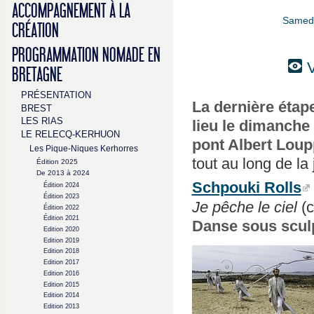
ACCOMPAGNEMENT À LA
Samedi 
CRÉATION
PROGRAMMATION NOMADE EN
V
BRETAGNE
PRÉSENTATION
La dernière étap
BREST
LES RIAS
lieu le dimanche
LE RELECQ-KERHUON
pont Albert Loup
Les Pique-Niques Kerhorres
tout au long de la
Édition 2025
De 2013 à 2024
Schpouki Rolls
Édition 2024
Édition 2023
Je pêche le ciel
(c
Édition 2022
Édition 2021
Danse sous sculp
Edition 2020
Edition 2019
Edition 2018
Edition 2017
Edition 2016
Edition 2015
Edition 2014
Edition 2013