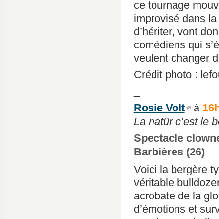
ce tournage mouve
improvisé dans la 
d’hériter, vont do
comédiens qui s’ét
veulent changer d
Crédit photo : le
_
Rosie Volt
à
16
La natür c’est le 
Spectacle clowne
Barbières (26)
Voici la bergère t
véritable bulldoze
acrobate de la glo
d’émotions et surv