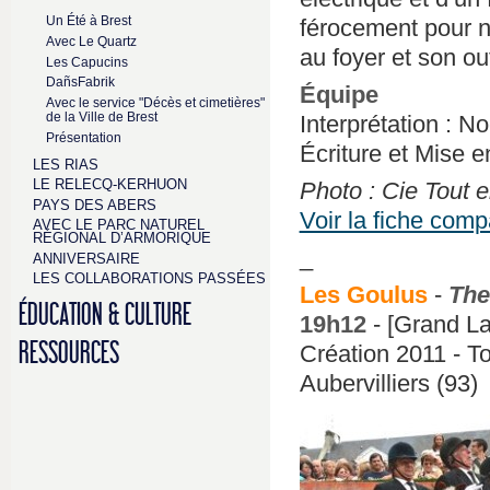
Un Été à Brest
férocement pour n
Avec Le Quartz
au foyer et son out
Les Capucins
DañsFabrik
Équipe
Avec le service "Décès et cimetières"
de la Ville de Brest
Interprétation : N
Présentation
Écriture et Mise e
LES RIAS
LE RELECQ-KERHUON
Photo : Cie Tout 
PAYS DES ABERS
Voir la fiche com
AVEC LE PARC NATUREL
RÉGIONAL D’ARMORIQUE
_
ANNIVERSAIRE
LES COLLABORATIONS PASSÉES
Les Goulus
-
The
ÉDUCATION & CULTURE
19h12
- [Grand La
RESSOURCES
Création 2011 - To
Aubervilliers (93)