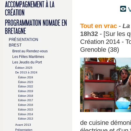
ACCOMPAGNEMENT À LA
V
CRÉATION
PROGRAMMATION NOMADE EN
Tout en vrac
-
La
BRETAGNE
18h32
- [Sur les q
PRÉSENTATION
Création 2014 - To
BREST
Grenoble (38)
Brest au Rendez-vous
Les Fêtes Maritimes
Les Jeudis du Port
Édition 2025
De 2013 à 2024
Édition 2024
Édition 2023
Édition 2022
Edition 2019
Edition 2018
Edition 2017
Edition 2016
Edition 2015
Edition 2014
Edition 2013
de cuisine démoni
Avant 2013
électrique et d’un 
Présentation