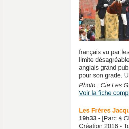
français vu par le
limite désagréabl
anglais grand publ
pour son grade. U
Photo : Cie Les G
Voir la fiche com
_
Les Frères Jacq
19h33
- [Parc à C
Création 2016 - To