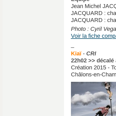
Jean Michel JACQ
JACQUARD : chant
JACQUARD : chan
Photo : Cyril Veg
Voir la fiche com
_
Kiaï
-
CRI
22h02 >> décalé
Création 2015 - To
Châlons-en‐Cham