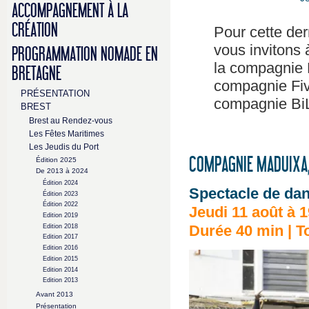
ACCOMPAGNEMENT À LA
CRÉATION
Pour cette der
vous invitons
PROGRAMMATION NOMADE EN
la compagnie 
BRETAGNE
compagnie Fiv
PRÉSENTATION
compagnie B
BREST
Brest au Rendez-vous
Les Fêtes Maritimes
Les Jeudis du Port
COMPAGNIE MADUIXA
Édition 2025
De 2013 à 2024
Édition 2024
Spectacle de da
Édition 2023
Édition 2022
Jeudi 11 août à 
Edition 2019
Edition 2018
Durée 40 min | To
Edition 2017
Edition 2016
Edition 2015
Edition 2014
Edition 2013
Avant 2013
Présentation