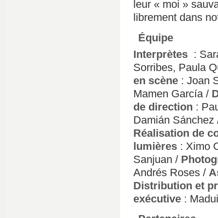
leur « moi » sauva
librement dans not
Équipe
Interprètes
: Sar
Sorribes, Paula Q
en scène
: Joan 
Mamen García /
D
de direction
: Pau
Damián Sánchez 
Réalisation de 
lumières
: Ximo O
Sanjuan /
Photog
Andrés Roses /
A
Distribution et p
exécutive
: Madui