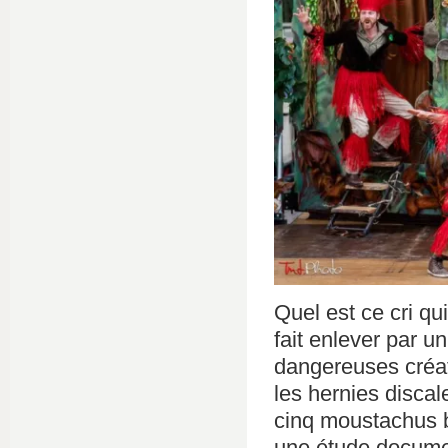
Quel est ce cri qu
fait enlever par 
dangereuses créat
les hernies discale
cinq moustachus b
une étude docume