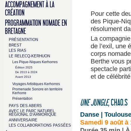
ACCOMPAGNEMENT À LA
CRÉATION
Pour cette deu
des Pique-Niq
PROGRAMMATION NOMADE EN
résolument da
BRETAGNE
La compagnie C
PRÉSENTATION
de l’exil, une
BREST
LES RIAS
corps nomades
LE RELECQ-KERHUON
Berthe vous p
Les Pique-Niques Kerhorres
spectacle part
Édition 2025
De 2013 à 2024
et de célébrité
Avant 2013
Voyages Artistiques Kerhorres
Promenade Sonore en territoire
Kerhorre
Présentation
UNE JUNGLE
, CHAO.S
PAYS DES ABERS
AVEC LE PARC NATUREL
Danse | Toulouse
RÉGIONAL D’ARMORIQUE
ANNIVERSAIRE
Samedi 9 août à 
LES COLLABORATIONS PASSÉES
Durée 35 min | À 