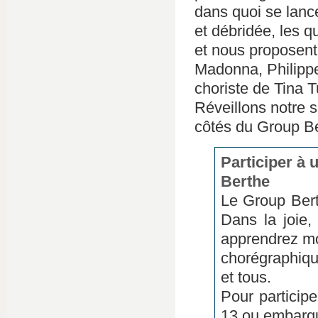
dans quoi se lanc
et débridée, les q
et nous proposent
Madonna, Philippe
choriste de Tina T
Réveillons notre 
côtés du Group Be
Participer à 
Berthe
Le Group Bert
Dans la joie,
apprendrez mo
chorégraphiqu
et tous.
Pour particip
13 ou embarq