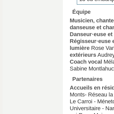
Équipe
Musicien, chante
danseuse et cha
Danseur·euse et
Régisseur·euse 
lumière
Rose Van
extérieurs
Audrey 
Coach vocal
Méla
Sabine Montlahuc
Partenaires
Accueils en rési
Monts- Réseau la 
Le Carroi - Ménet
Universitaire - Na