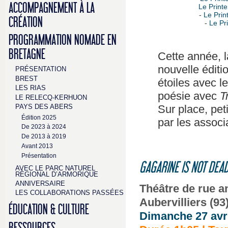
ACCOMPAGNEMENT À LA
Le Print
-
Le Prin
CRÉATION
-
Le Pr
PROGRAMMATION NOMADE EN
BRETAGNE
Cette année, 
nouvelle éditi
PRÉSENTATION
BREST
étoiles avec l
LES RIAS
poésie avec
T
LE RELECQ-KERHUON
Sur place, pet
PAYS DES ABERS
Édition 2025
par les associ
De 2023 à 2024
De 2013 à 2019
Avant 2013
Présentation
GAGARINE IS NOT DEA
AVEC LE PARC NATUREL
RÉGIONAL D’ARMORIQUE
ANNIVERSAIRE
Théâtre de rue an
LES COLLABORATIONS PASSÉES
Aubervilliers (93)
ÉDUCATION & CULTURE
Dimanche 27 avri