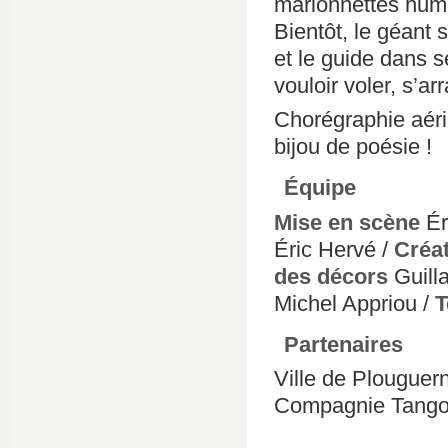
marionnettes huma
Bientôt, le géant 
et le guide dans s
vouloir voler, s’ar
Chorégraphie aér
bijou de poésie !
Équipe
Mise en scène
Ér
Éric Hervé /
Créa
des décors
Guill
Michel Appriou /
T
Partenaires
Ville de Plougue
Compagnie Tango 