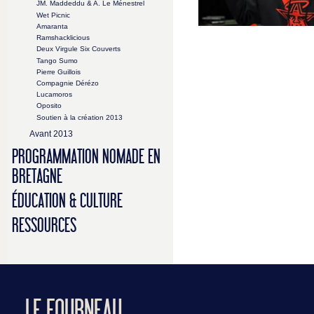
JM. Maddeddu & A. Le Ménestrel
Wet Picnic
Amaranta
Ramshacklicious
Deux Virgule Six Couverts
Tango Sumo
Pierre Guillois
Compagnie Dérézo
Lucamoros
Oposito
Soutien à la création 2013
Avant 2013
PROGRAMMATION NOMADE EN
BRETAGNE
ÉDUCATION & CULTURE
RESSOURCES
LE FOURNEAU