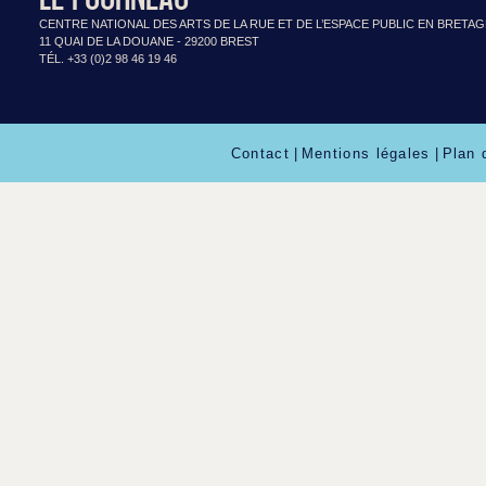
CENTRE NATIONAL DES ARTS DE LA RUE ET DE L’ESPACE PUBLIC EN BRETA
11 QUAI DE LA DOUANE - 29200 BREST
TÉL. +33 (0)2 98 46 19 46
Contact
|
Mentions légales
|
Plan 