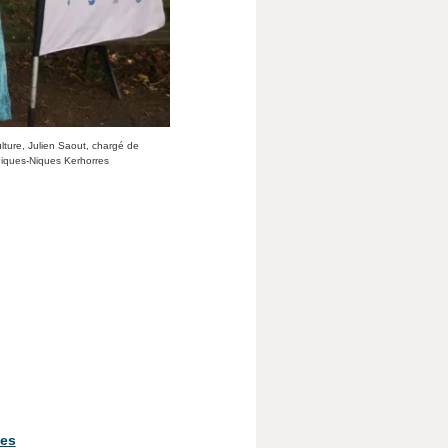
ulture, Julien Saout, chargé de
Piques-Niques Kerhorres
nes