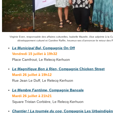
Virginie Even, responsable des affaires culturelles, Isabelle Mazelin, élue adjointe à la C
développement culturel et Caroline Raffin, heureux·ses d’annoncer le retour des 
Le Municipal Bal
, Compagnie On Off
Vendredi 15 juillet à 19h32
Place Camfrout, Le Relecq-Kerhuon
Le Magnifique Bon à Rien
, Compagnie Chicken Street
Mardi 26 juillet à 19h12
Rue Jean Le Duff, Le Relecq-Kerhuon
Le Membre Fantôme
, Compagnie Bancale
Mardi 26 juillet à 21h21
Square Tristan Corbière, Le Relecq-Kerhuon
Chantier ! La tournée du coq
, Compagnie Les Urbaindigè