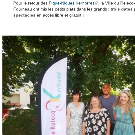
Pour le retour des
Pique-Niques Kerhorres
, la Ville du Relec
Fourneau ont mis les petits plats dans les grands :
trois dates
spectacles
en accès libre et gratuit !